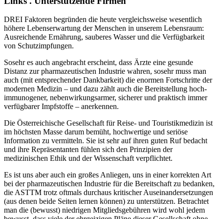
Links . Unterstützende Firmen
DREI Faktoren begründen die heute vergleichsweise wesentlich
höhere Lebenserwartung der Menschen in unserem Lebensraum:
Ausreichende Ernährung, sauberes Wasser und die Verfügbarkeit
von Schutzimpfungen.
Sosehr es auch angebracht erscheint, dass Ärzte eine gesunde
Distanz zur pharmazeutischen Industrie wahren, sosehr muss man
auch (mit entsprechender Dankbarkeit) die enormen Fortschritte der
modernen Medizin – und dazu zählt auch die Bereitstellung hoch-
immunogener, nebenwirkungsarmer, sicherer und praktisch immer
verfügbarer Impfstoffe – anerkennen.
Die Österreichische Gesellschaft für Reise- und Touristikmedizin ist
im höchsten Masse darum bemüht, hochwertige und seriöse
Information zu vermitteln. Sie ist sehr auf ihren guten Ruf bedacht
und ihre Repräsentanten fühlen sich den Prinzipien der
medizinischen Ethik und der Wissenschaft verpflichtet.
Es ist uns aber auch ein großes Anliegen, uns in einer korrekten Art
bei der pharmazeutischen Industrie für die Bereitschaft zu bedanken,
die ASTTM trotz oftmals durchaus kritischer Auseinandersetzungen
(aus denen beide Seiten lernen können) zu unterstützen. Betrachtet
man die (bewusst) niedrigen Mitgliedsgebühren wird wohl jedem
bewusst, dass viele der ehrgeizigen Pläne dieser Gesellschaft ohne